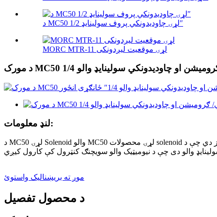
د MC50 لړۍ چاودیدونکي پروف سولینایډ 1/2″
MORC MTR-11 لړۍ موقعیت لیږدونکی
لنډ معلومات:
د MC50 لړۍ Solenoid والو MC50 لړۍ محصولات solenoid والوز دي چې د MORC شرکت لخوا تولید شوي.د محصول لسګونه ډولونه شتون لري ترڅو کاروونکو ته مختلف فرصتونه چمتو کړي.د MC50 لړۍ یو
موږ ته بریښنالیک واستوئ
د محصول تفصیل