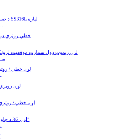
د ان
د MORC MSP-25 لړۍ ریموټ ډول سمارټ پوزیشنر انټ ...
MORC MPP-12 لړۍ خطي / روټر
10R
MORC MC51 