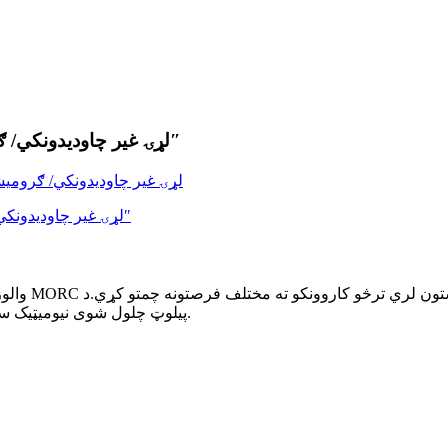
د مورک MC50 لړۍ غیر چاودیدونکي/ ګرومیشن او چاودیدونکي سولینایډ والو 1/4″
پیلوټ چلول شوی نیومیټیک سولینایډ والو دی چې د نیومیټیک والو سویچنګ کنټرول کې کارول کیږي.