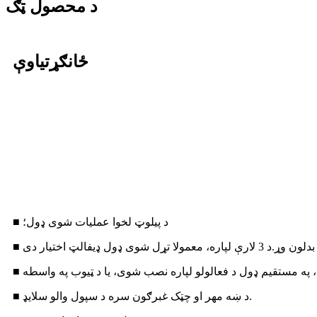
د محصول ټګ
ځانګړتیاوې
■ د پیلوټ لخوا عملیات شوی ډول؛
■ د ښه مهر او چټک غبرګون سره د سپول والو سلایډ.