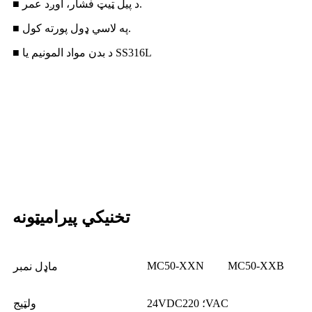
■ د پیل ټیټ فشار، اوږد عمر.
■ په لاسي ډول پورته کول.
■ د بدن مواد المونیم یا SS316L
تخنیکي پیرامیټونه
MC50-XXN
MC50-XXB
ماډل نمبر
24VDC؛ 220VAC
ولټيج