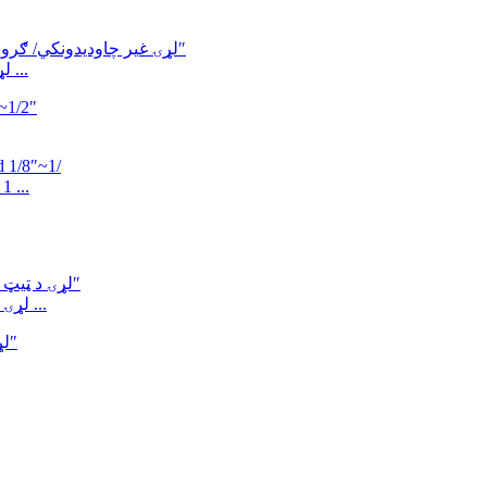
د مورک MC50 لړۍ غیر چاودیدونکي/ ګرومیشن او ایکسپل ...
د MORC MC50 لړۍ غی
د مورک MC50 لړۍ د ټیټ بریښنا چاودیدونکي پروف سولینایډ ...