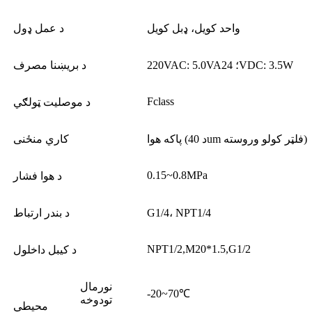
واحد کویل، ډبل کویل
د عمل ډول
220VAC: 5.0VA؛ 24VDC: 3.5W
د بریښنا مصرف
Fclass
د موصلیت ټولګي
پاکه هوا (د 40um فلټر کولو وروسته)
کاري منځنی
0.15~0.8MPa
د هوا فشار
G1/4، NPT1/4
د بندر ارتباط
NPT1/2,M20*1.5,G1/2
د کیبل داخلول
نورمال
-20~70℃
تودوخه
محیطي