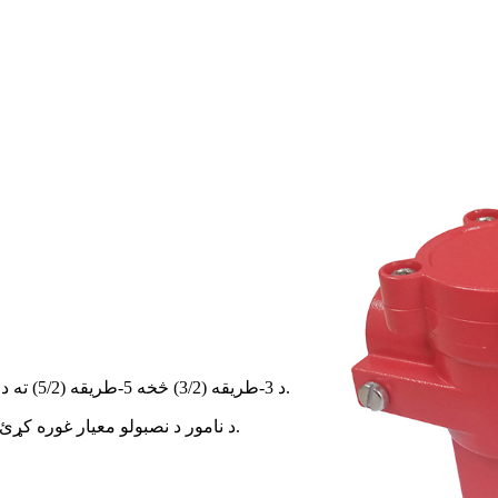
■ د 3-طريقه (3/2) څخه 5-طريقه (5/2) ته د بدلون وړ.د 3 لارې لپاره، معمولا تړل شوی ډول ډیفالټ اختیار دی.
■ د نامور د نصبولو معیار غوره کړئ، په مستقیم ډول د فعالولو لپاره نصب شوی، یا د ټیوب په واسطه.