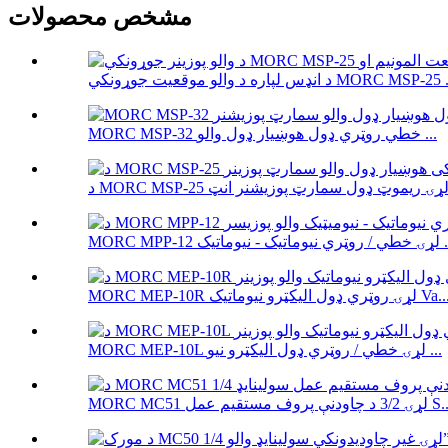
مشخص محصولات
ډس لپاره د والو موقعیت جوړونکي MORC MSP-25 ...
MORC MSP-32 خطي روټري ډول هوښیار ډول والو ...
ي نیوماتیک - نیوماتیک ...
MORC MEP- لړۍ روټري ډول الیکټرو نیوماتیک Va...
MORC MEP-10L لړۍ خطي / روټري ډول الیکټرو نیو ...
لړۍ 3/2 د چاودنې پروف مستقیم عمل S...