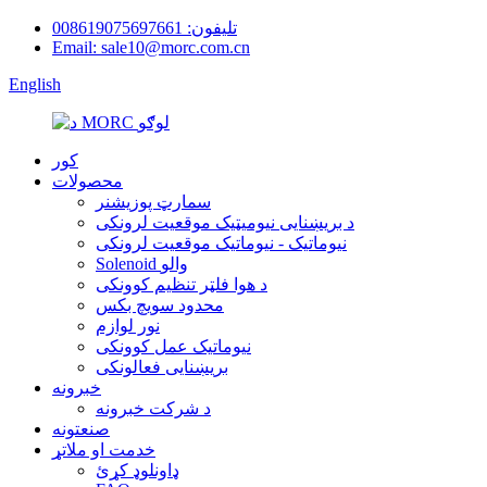
تلیفون: 008619075697661
Email: sale10@morc.com.cn
English
کور
محصولات
سمارټ پوزیشنر
د بریښنایی نیومیټیک موقعیت لرونکی
نیوماتیک - نیوماتیک موقعیت لرونکی
Solenoid والو
د هوا فلټر تنظیم کوونکی
محدود سویچ بکس
نور لوازم
نیوماتیک عمل کوونکی
بریښنایی فعالونکی
خبرونه
د شرکت خبرونه
صنعتونه
خدمت او ملاتړ
ډاونلوډ کړئ