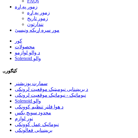
FAQs
زموږ په اړه
زموږ په اړه
زموږ تاریخ
نندارتون
موږ سره اړیکه ونیسئ
کور
محصولات
د والو لوازمو
Solenoid والو
کټګورۍ
سمارټ پوزیشنر
د بریښنایی نیومیټیک موقعیت لرونکی
نیوماتیک - نیوماتیک موقعیت لرونکی
Solenoid والو
د هوا فلټر تنظیم کوونکی
محدود سویچ بکس
نور لوازم
نیوماتیک عمل کوونکی
بریښنایی فعالونکی