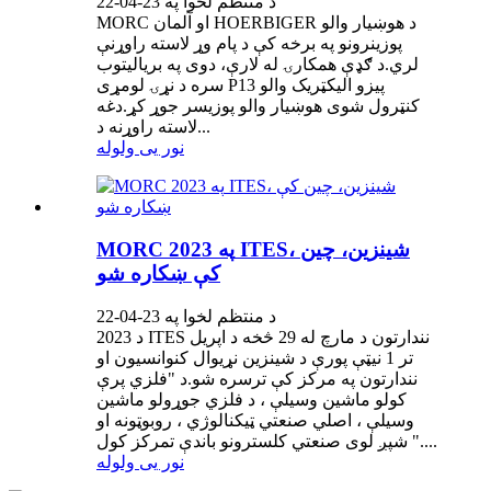
د منتظم لخوا په 23-04-22
MORC او آلمان HOERBIGER د هوښیار والو
پوزینرونو په برخه کې د پام وړ لاسته راوړنې
لري.د ګډې همکارۍ له لارې، دوی په بریالیتوب
سره د نړۍ لومړی P13 پیزو الیکټریک والو
کنټرول شوی هوښیار والو پوزیسر جوړ کړ.دغه
لاسته راوړنه د...
نور یی ولوله
MORC په 2023 ITES، شینزین، چین
کې ښکاره شو
د منتظم لخوا په 23-04-22
د 2023 ITES نندارتون د مارچ له 29 څخه د اپریل
تر 1 نیټې پورې د شینزین نړیوال کنوانسیون او
نندارتون په مرکز کې ترسره شو.د "فلزي پرې
کولو ماشین وسیلې ، د فلزي جوړولو ماشین
وسیلې ، اصلي صنعتي ټیکنالوژي ، روبوټونه او
..." شپږ لوی صنعتي کلسترونو باندې تمرکز کول.
نور یی ولوله