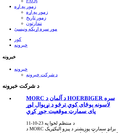
FAQs
زموږ په اړه
زموږ په اړه
زموږ تاریخ
نندارتون
موږ سره اړیکه ونیسئ
کور
خبرونه
خبرونه
خبرونه
د شرکت خبرونه
د شرکت خبرونه
MORC د آلمان د HOERBIGER سره
لاسونه یوځای کوي ترڅو د نړیوال لوړ
پای سمارټ موقعیت جوړ کړي
د منتظم لخوا په 23-10-11
د MORC برانډ سمارټ پوزیشنر د پیزو الیکټریک