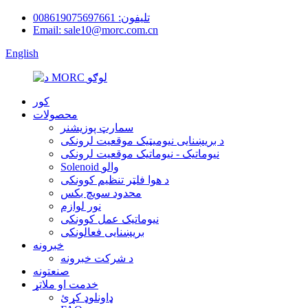
تلیفون: 008619075697661
Email: sale10@morc.com.cn
English
کور
محصولات
سمارټ پوزیشنر
د بریښنایی نیومیټیک موقعیت لرونکی
نیوماتیک - نیوماتیک موقعیت لرونکی
Solenoid والو
د هوا فلټر تنظیم کوونکی
محدود سویچ بکس
نور لوازم
نیوماتیک عمل کوونکی
بریښنایی فعالونکی
خبرونه
د شرکت خبرونه
صنعتونه
خدمت او ملاتړ
ډاونلوډ کړئ