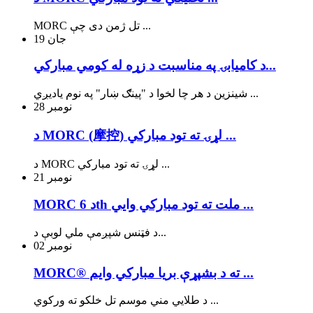
MORC تل ژمن دی چې ...
جان
19
د کاميابۍ په مناسبت د زړه له کومي مبارکي...
شینزین د هر چا لخوا د "پینګ ښار" په نوم یادیږي ...
نومبر
28
د MORC (摩控) لړۍ ته تود مبارکي ...
د MORC لړۍ ته تود مبارکي ...
نومبر
21
MORC د 6th ملت ته تود مبارکي وايي ...
د فټنس شپږمې ملي لوبې د...
نومبر
02
MORC® ته د بشپړې بریا مبارکي وایم ...
د طلايي مني موسم تل خلکو ته ورکوي ...