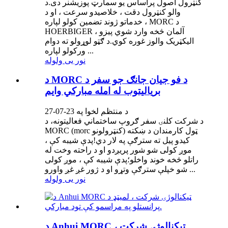
کنټرول اصول پراساس یو سمارټ پوزیشنر دی.د
والو کنټرول دقت ، خلاصیدو سرعت ، او د
خدماتو ژوند تضمین کولو لپاره ، MORC د
HOERBIGER ، آلمان څخه وارد شوي پیزو
الیکټریک والوز غوره کوي.د ګټو لوړولو ته دوام
ورکولو لپاره ...
نور یی ولوله
د MORC د فو جيان جانګ جو سفر د
برياليتوب له امله مبارکي وايم
د منتظم لخوا په 23-07-27
د شرکت کلنۍ سفر ګروپ ساختماني فعالیتونه، د
MORC (morc کنټرولونو) ټول کارمندان د ښکته
کیدو پیل ته سترګې په لار دي!پدې شیبه کې ،
موږ کولی شو شور پریږدو او د راحته وخت له
راتلو څخه خوند واخلو؛پدې شیبه کې ، موږ کولی
شو خپلې سترګې وتړو او د ژور غږ غږ واورو ...
نور یی ولوله
د Anhui MORC ټیکنالوژۍ شرکت ،