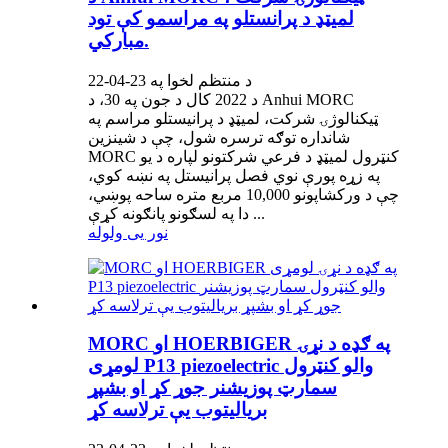
لمیټډ د پرانستلو په مراسمو کې تود
مبارکي.
د منتظم لخوا په 23-04-22
د 2022 کال د جون په 30، د Anhui MORC
ټیکنالوژۍ شرکت، لمیټډ د پرانیستلو مراسم په
شانداره توګه ترسره شول، چې د شینزین
MORC کنټرول لمیټډ د فرعي شرکتونو لپاره د یو
په زړه پورې نوي فصل پرانیستل په نښه کوي،
چې د ورکشاپونو 10,000 مربع متره ساحه پوښي،
دا په لسګونو پانګونه کړې ...
نور یی ولوله
MORC او HOERBIGER په ګډه د نړۍ
لومړی P13 piezoelectric والو کنټرول
سمارټ پوزیشنر جوړ کړ او بشپړ
بریالیتوب یې ترلاسه کړ