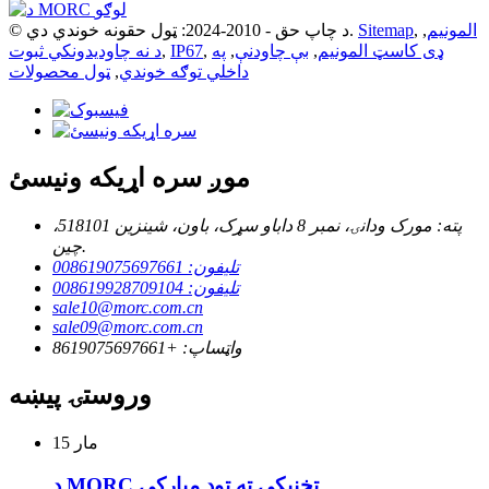
المونیم
,
,
Sitemap
© د چاپ حق - 2010-2024: ټول حقونه خوندي دي.
ډی کاسټ المونیم
,
بې چاودنې
,
په
,
IP67
,
د نه چاودیدونکي ثبوت
داخلي توګه خوندي
,
ټول محصولات
موږ سره اړیکه ونیسئ
پته: مورک ودانۍ، نمبر 8 داباو سړک، باون، شینزین 518101،
چین.
تلیفون: 008619075697661
تلیفون: 008619928709104
sale10@morc.com.cn
sale09@morc.com.cn
واټساپ: +8619075697661
وروستۍ پیښه
مار
15
د MORC تخنیکي ته تود مبارکي ...