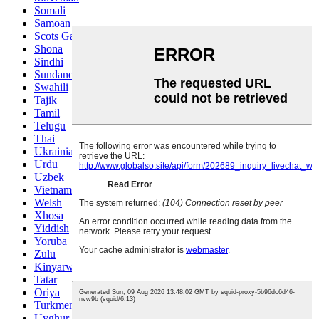
Somali
Samoan
Scots Gaelic
Shona
Sindhi
Sundanese
Swahili
Tajik
Tamil
Telugu
Thai
Ukrainian
Urdu
Uzbek
Vietnamese
Welsh
Xhosa
Yiddish
Yoruba
Zulu
Kinyarwanda
Tatar
Oriya
Turkmen
Uyghur