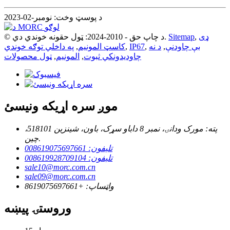
د پوسټ وخت: نومبر-02-2023
ډی
,
Sitemap
© د چاپ حق - 2010-2024: ټول حقونه خوندي دي.
بې چاودنې
,
د نه
,
IP67
,
کاسټ المونیم
,
په داخلي توګه خوندي
چاودیدونکي ثبوت
,
المونیم
,
ټول محصولات
موږ سره اړیکه ونیسئ
پته: مورک ودانۍ، نمبر 8 داباو سړک، باون، شینزین 518101،
چین.
تلیفون: 008619075697661
تلیفون: 008619928709104
sale10@morc.com.cn
sale09@morc.com.cn
واټساپ: +8619075697661
وروستۍ پیښه