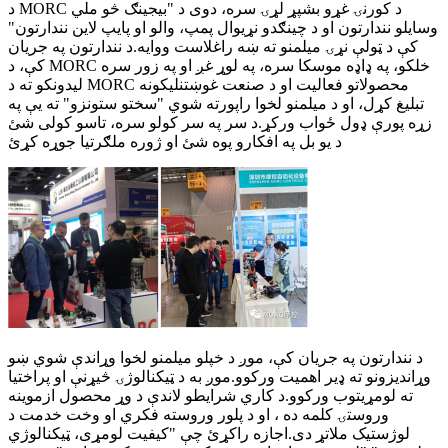
د MORC د کورنۍ غړو بشپړ لړۍ سره، دوی د "بیجینګ څو ملي
وسایلو نندارتون او د چینګدو نړیوال پمپ، والو او پایپ لاین نندارتون"
کې د ټولې نړۍ میلمنو ته ښه راغلاست ووایه.د نندارتون په جریان
کې، د MORC خلکو، په ډاډه موسکا سره، په لوړ غږ او په زور سره
لیدونکو ته د MORC محصولاتو فعالیت او د صنعت غوښتنلیکونه
تبلیغ کړل، او د میلمنو لخوا راپورته شوي "سختو ستونزو" ته یې په
زړه پورې ډول ځواب ورکړ.د سر په سر کولو سره، تاسو کولی شئ
د یو بل په افکارو پوه شئ او ژوره ملګرتیا جوړه کړئ
د نندارتون په جریان کې، موږ د خپلو میلمنو لخوا وړاندې شوي ښو
وړاندیزونو ته ډیر اهمیت ورکوو.موږ به د ټیکنالوژۍ څیړنې او پراختیا
ته لومړیتوب ورکوو.د کاري شرایطو لاندې د وړ محصول ازموینه
وروستۍ کلمه ده ، او د پلور وروسته فکري او وخت خدمت د
لوژستیک ملاتړ دی.اجازه راکړئ چې "کیفیت لومړی، ټیکنالوژي