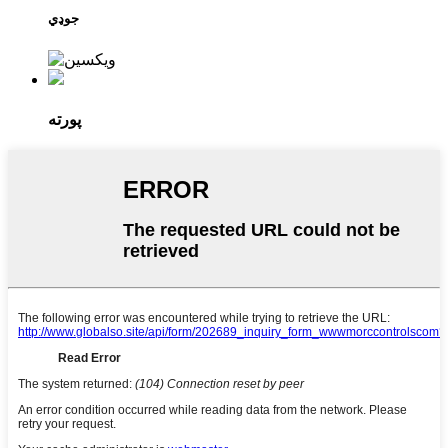
جوډي
پورته