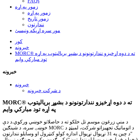
FAQs
زموږ په اړه
زموږ په اړه
زموږ تاریخ
نندارتون
موږ سره اړیکه ونیسئ
کور
خبرونه
MORC® ته د دوه اړخیزو نندارتونونو د بشپړ بریالیتوب په اړه
تود مبارکي وایم
خبرونه
خبرونه
د شرکت خبرونه
MORC® ته د دوه اړخیزو نندارتونونو د بشپړ بریالیتوب
په اړه تود مبارکي وایم
د مني زرغون موسم تل خلکو ته د حاصلاتو خوښي ورکوي.د دې
خوښۍ سره، د شینګین MORC د اتوماتیک تجهیزاتو شرکت، لمیټډ د
"د چین په 31 نړیوال نړیوال اندازه کولو کنټرول او وسایلو نندارتون
(پخوا د څو اړخیزو وسایلو نندارتون") کې ګډون وکړ، د چینګدو نړیوال