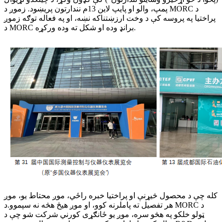
پمپ، والو او پایپ لاین 13م نندارتون پریښود. زموږ د MORC د
پراختیا په پروسه کې د وخت ارزښتناکه نښه، او په فعاله توګه زموږ
د MORC برانډ وده او شکل ته وده ورکړه.
کله چې د محصول څیړنې او پراختیا خبره راځي، موږ محتاط یو، موږ
هر تفصیل ته پاملرنه کوو، او موږ هیڅ هڅه نه سپموو.د MORC د
ټولو خلکو په هڅو سره، موږ یو ځانګړی کورني شرکت شو چې د