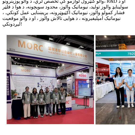
والو کنټرول لوازمو کې تخصص لري، د والو پوزینرونو، R&D او د
سولینایډ والوز تولید، نیوماتیک والوز، محدود سویچونه، د هوا د فلټر
فشار کمولو والوز، نیوماتیک اکټیوټرونه، بریښنایی عمل کونکي. ،
نیوماتیک امپلیفیرونه ، د هوایی تالاش والوز ، او د والو موقعیت
لیږدونکي!