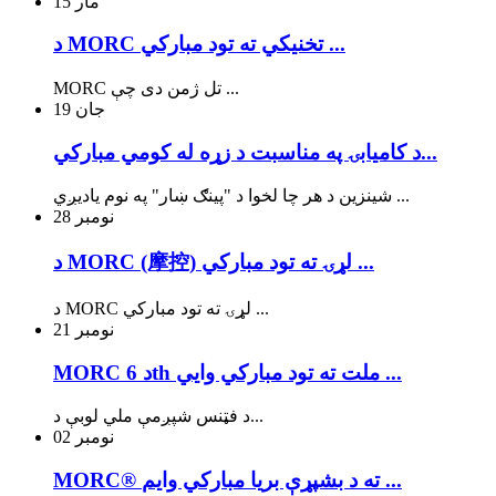
مار
15
د MORC تخنیکي ته تود مبارکي ...
MORC تل ژمن دی چې ...
جان
19
د کاميابۍ په مناسبت د زړه له کومي مبارکي...
شینزین د هر چا لخوا د "پینګ ښار" په نوم یادیږي ...
نومبر
28
د MORC (摩控) لړۍ ته تود مبارکي ...
د MORC لړۍ ته تود مبارکي ...
نومبر
21
MORC د 6th ملت ته تود مبارکي وايي ...
د فټنس شپږمې ملي لوبې د...
نومبر
02
MORC® ته د بشپړې بریا مبارکي وایم ...