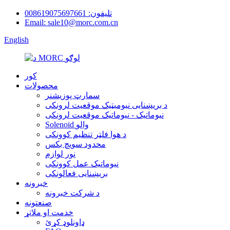
تلیفون: 008619075697661
Email: sale10@morc.com.cn
English
کور
محصولات
سمارټ پوزیشنر
د بریښنایی نیومیټیک موقعیت لرونکی
نیوماتیک - نیوماتیک موقعیت لرونکی
Solenoid والو
د هوا فلټر تنظیم کوونکی
محدود سویچ بکس
نور لوازم
نیوماتیک عمل کوونکی
بریښنایی فعالونکی
خبرونه
د شرکت خبرونه
صنعتونه
خدمت او ملاتړ
ډاونلوډ کړئ