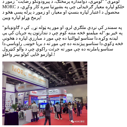
لومړی" "لومړی، دوامداره پرمختګ، د پیرودونکو رضایت" زموږ د
MORC خلکو لپاره معیار ګرځیدلی چې په بشپړتیا سره کار وکړي، د
محصول د اعتبار لپاره بنسټ او معیار، او زموږ د پرله پسې هڅو د
پرمخ وړلو لپاره ویین!
"په سمندر کې نږدې ملګري لرو، او موږ په ټوله نړۍ کې د ګاونډیانو
په څیر یو."له میلمنو څخه مننه کوم چې د نندارتون په جریان کې یې
لیدنه وکړه.دا ستاسو لیوالتیا ده چې موږ د مبارزې لپاره د هڅونې
څخه ډکوي.دا ستاسو پیژندنه ده چې موږ ته د بریا خوښۍ راوباسي.دا
ستاسو پاملرنه ده چې موږ ته جرئت راکوي چې د والو کنټرول
لوازمو ځایی کولو بینر واخلو.!