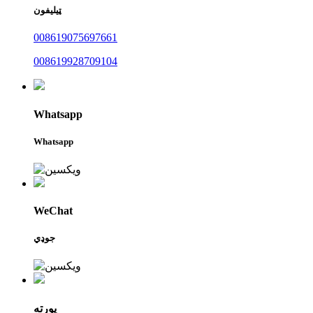
ټیلیفون
008619075697661
008619928709104
Whatsapp
Whatsapp
WeChat
جوډي
پورته