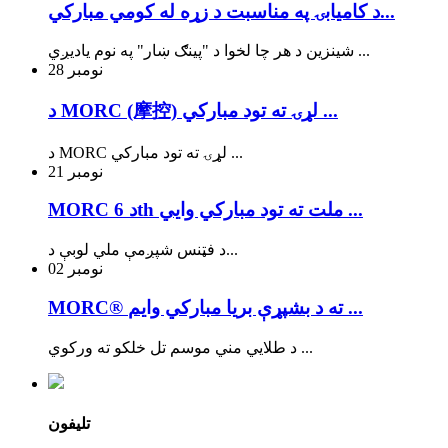
د کاميابۍ په مناسبت د زړه له کومي مبارکي...
شینزین د هر چا لخوا د "پینګ ښار" په نوم یادیږي ...
28
نومبر
د MORC (摩控) لړۍ ته تود مبارکي ...
د MORC لړۍ ته تود مبارکي ...
21
نومبر
MORC د 6th ملت ته تود مبارکي وايي ...
د فټنس شپږمې ملي لوبې د...
02
نومبر
MORC® ته د بشپړې بریا مبارکي وایم ...
د طلايي مني موسم تل خلکو ته ورکوي ...
تلیفون