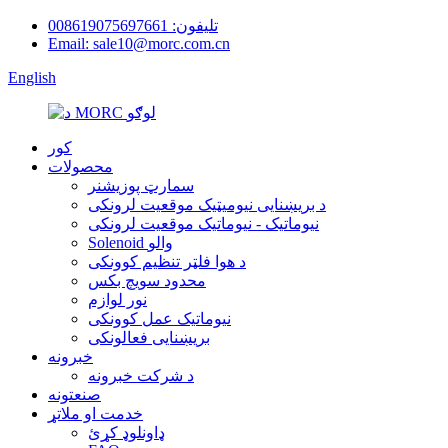
تلیفون: 008619075697661
Email: sale10@morc.com.cn
English
کور
محصولات
سمارټ پوزیشنر
د بریښنایی نیومیټیک موقعیت لرونکی
نیوماتیک - نیوماتیک موقعیت لرونکی
Solenoid والو
د هوا فلټر تنظیم کوونکی
محدود سویچ بکس
نور لوازم
نیوماتیک عمل کوونکی
بریښنایی فعالونکی
خبرونه
د شرکت خبرونه
صنعتونه
خدمت او ملاتړ
ډاونلوډ کړئ