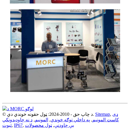
© د چاپ حق - 2010-2024: ټول حقونه خوندي دي.
Sitemap
,
ډی
د نه چاودیدونکي
,
المونیم
,
په داخلي توګه خوندي
,
کاسټ المونیم
ثبوت
,
IP67
,
ټول محصولات
,
بې چاودنې