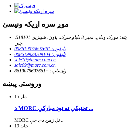
موږ سره اړیکه ونیسئ
پته: مورک ودانۍ، نمبر 8 داباو سړک، باون، شینزین 518101،
چین.
تلیفون: 008619075697661
تلیفون: 008619928709104
sale10@morc.com.cn
sale09@morc.com.cn
واټساپ: +8619075697661
وروستۍ پیښه
15
مار
د MORC تخنیکي ته تود مبارکي ...
MORC تل ژمن دی چې ...
19
جان