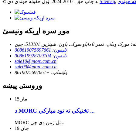
ګه خوندي
,
Sitemap
© د چاپ حق - 2010-2024: ټول حقونه خوندي دي.
موږ سره اړیکه ونیسئ
تلیفون: 008619075697661
تلیفون: 008619928709104
sale10@morc.com.cn
sale09@morc.com.cn
واټساپ: +8619075697661
وروستۍ پیښه
مار
15
د MORC تخنیکي ته تود مبارکي ...
MORC تل ژمن دی چې ...
جان
19