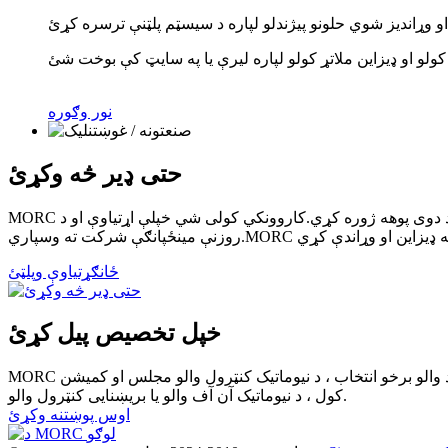
نور وګوره
حتی ډیر څه وکړئ
MORC د زده کړې او روزنې پراخه پروګرامونه وړاندې کوي ترڅو پیرودونکي او کاروونکي سره مرسته وکړي چې د مهمو تجهیزاتو او پروسو په اړه د دوی پوهه ژوره کړي.کاروونکي کولی شي خپلې اړتیاوې او د
ځانګړتیاوې وپلټئ
خپل تخصیص پیل کړئ
MORC د ډیری مخکښ والو جوړونکو سره ملګرتیا کړې ترڅو د والو بشپړولو او کیلیبریشن خدمت چمتو کړي.د پیرودونکو اړتیاو سره سم ، لکه د والو برخو انتخاب ، د نیوماتیک کنټرول والو مجلس او کمیشن
کول ، د نیوماتیک آن آف والو یا بریښنایی کنټرول والو.
اوس پوښتنه وکړئ