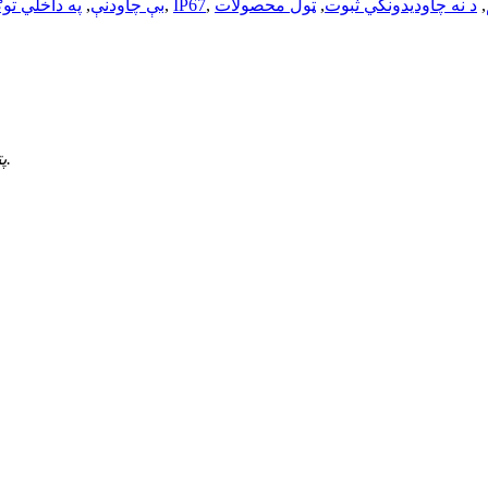
,
د نه چاودیدونکي ثبوت
,
ټول محصولات
,
IP67
,
بې چاودنې
,
په داخلي تو
پته: مورک ودانۍ، نمبر 8 داباو سړک، باون، شینزین 518101، چین.