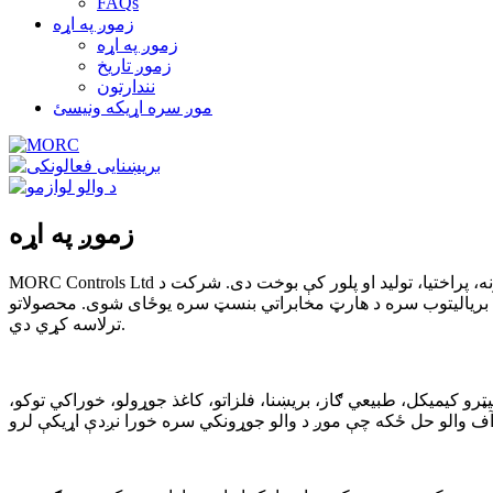
FAQs
زموږ په اړه
زموږ په اړه
زموږ تاریخ
نندارتون
موږ سره اړیکه ونیسئ
زموږ په اړه
MORC Controls Ltd د چینایي عالي ټیکنالوژۍ او نوې ټیکنالوژۍ شرکت دی چې په عمده توګه د والو لوازمو په څیړنه، پراختیا، تولید او پلور کې بوخت دی. شرکت د ISO9001 کیفیت مدیریت سیسټم او ISO14001
بنسټ سره یوځای شوی. محصولاتو EAC، CE، ATEX، NEPSI، SIL3،3C او همدارنګه د کیفیت او خوندیتوب نور سندونه
ترلاسه کړي دي.
ټرو کیمیکل، طبیعي ګاز، بریښنا، فلزاتو، کاغذ جوړولو، خوراکي توکو،