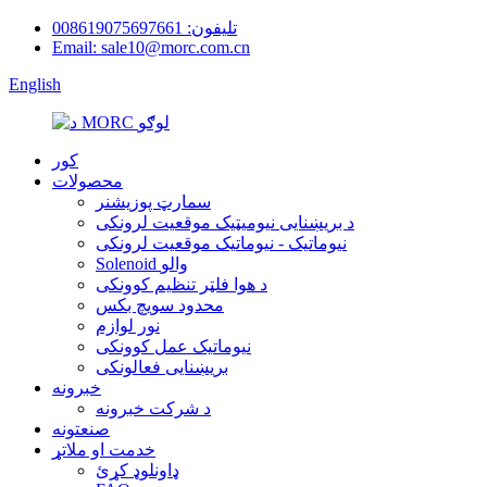
تلیفون: 008619075697661
Email: sale10@morc.com.cn
English
کور
محصولات
سمارټ پوزیشنر
د بریښنایی نیومیټیک موقعیت لرونکی
نیوماتیک - نیوماتیک موقعیت لرونکی
Solenoid والو
د هوا فلټر تنظیم کوونکی
محدود سویچ بکس
نور لوازم
نیوماتیک عمل کوونکی
بریښنایی فعالونکی
خبرونه
د شرکت خبرونه
صنعتونه
خدمت او ملاتړ
ډاونلوډ کړئ