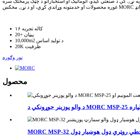
په نړۍ کې د صنعتي کیدو، اتوماتیک او استخباراتو د چټک پرمختګ سره، MORC به د "کیفیت لومړی، ټیکنالوژي لومړی، دوامداره پرمختګ، د پیرودونکو رضایت" د پراختیا فلسفې ته غاړه کیږدي، پیرودونکو ته
۱۶ کاله
تجربه
پیټان
20+
د تولید اساس
10,000m2
ظرفیت
20K
نور وګوره
محصول