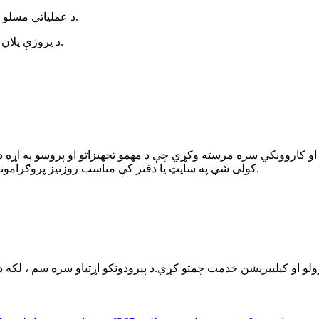
د عملیاتي مسلو او وړاندیز شوي حلونو پیژندلو لپاره د سیسټم پلټنې ترسره کړئ.
د پروژې پلان کولو او ډیزاین ملاتړ کولو لپاره لیرې یا په سایټ کې بوخت شئ.
روزنې مینځپانګې شرکت ته وسپاري.MORC کولی شي په سایټ یا دفتر کې مناسب روزنیز پروګرامونه ډیزاین او وړاندې کړي.