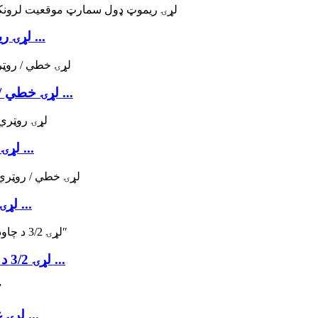
د MORC MSP-25 لړۍ ریموټ ډول سمارټ پوزیشنر ...
د MORC MPP-12 لړۍ خطي / روټري نیوماتیک - نیومیټیک ...
MORC MEP-10R لړۍ روټري ډول الیکټرو نیومات ...
MORC MEP-10L لړۍ خطي / روټري ډول الیکټرو ...
د MORC MC51 لړۍ 3/2 د چاودنې پروف مستقیم قانون ...
د مورک MC50 لړۍ غیر چاودیدونکي سولینایډ والو 1 ...