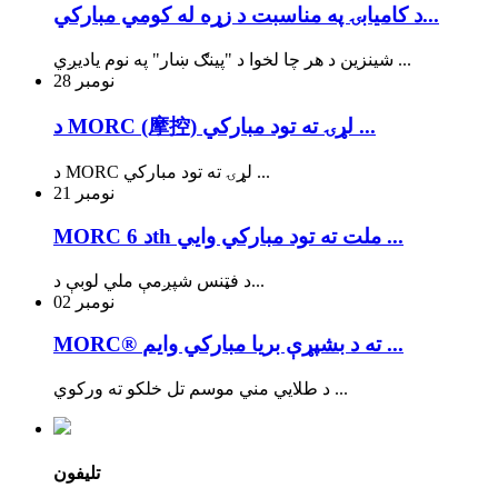
د کاميابۍ په مناسبت د زړه له کومي مبارکي...
شینزین د هر چا لخوا د "پینګ ښار" په نوم یادیږي ...
نومبر
28
د MORC (摩控) لړۍ ته تود مبارکي ...
د MORC لړۍ ته تود مبارکي ...
نومبر
21
MORC د 6th ملت ته تود مبارکي وايي ...
د فټنس شپږمې ملي لوبې د...
نومبر
02
MORC® ته د بشپړې بریا مبارکي وایم ...
د طلايي مني موسم تل خلکو ته ورکوي ...
تلیفون