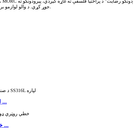
غوره محصولات او خدمتونه وړاندې کړي، او د نړۍ مخکښ MORC جوړ کړي. د والو لوازمو برانډ.
د والو پوزینر جوړونکي د MORC MSP-25 لپاره ...
MORC MSP-32 خطي روټري ډول هوښیار ډول ...