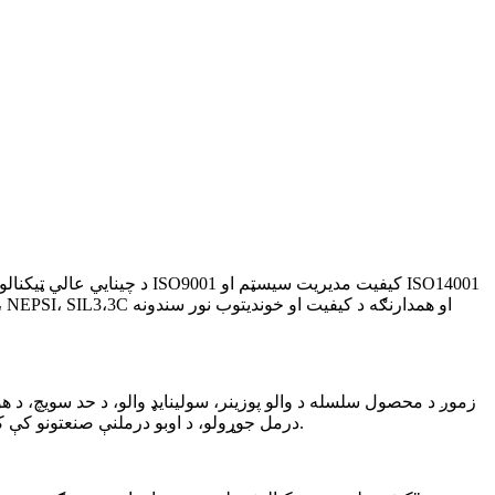
زموږ د محصول سلسله د والو پوزینر، سولینایډ والو، د حد سویچ، د هو
درمل جوړولو، د اوبو درملنې صنعتونو کې کارول کیږي، موږ وړتیا لرو. د کنټرول والو بشپړ سیټ چمتو کول او آن آف والو حل ځکه چې موږ د والو جوړونکي سره خورا نږدې اړیکې لرو.