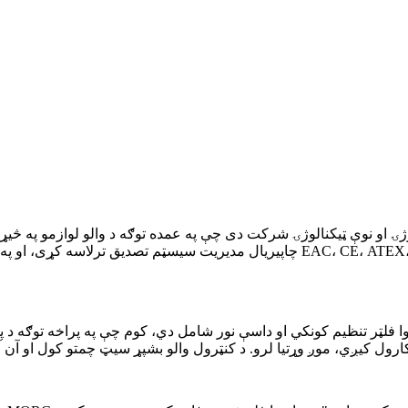
چاپیریال مدیریت سیسټم تصدیق ترلاسه کړی، او په بریالیتوب سره د هارټ مخابراتي 
ا فلټر تنظیم کونکي او داسې نور شامل دي، کوم چې په پراخه توګه د پی