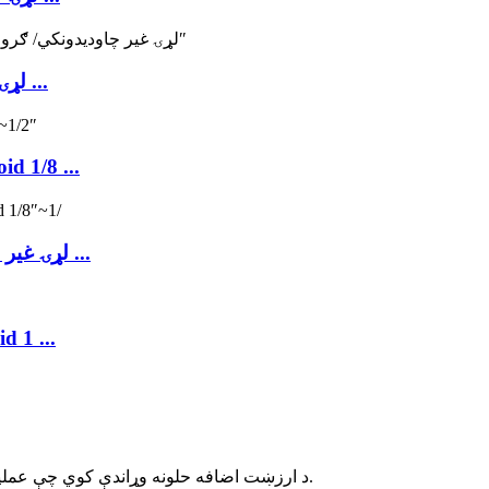
د مورک MC50 لړۍ غیر چاودیدونکي / ګرومیشن او ...
MORC MC50 لړۍ غیر چاودیدونکي 
د MORC MC50 لړۍ غیر چاودیدونکي 3/2 یا 5/2 سولین ...
د MC50 لړۍ غیر چاودیدونک
د ارزښت اضافه حلونه وړاندې کوي چې عملیاتي فعالیت ته وده ورکوي او د خپلو پیرودونکو لپاره ګټه ډیروي.