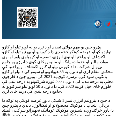
پیټرو چین یو مهم دولتي تصدۍ او د نړۍ یو له لویو تیلو او ګازو
تولیدونکو او عرضه کونکو څخه دی.دا د کورنیو او بهرنیو تیلو او ګازو
اکتشاف او پراختیا او نوې انرژي، تصفیه او کیمیاوي پلور او نوي
مواد، مالتړ او خدمات، پانګه او مالیه یوځای کوي.د انرژۍ یو جامع
نړیوال شرکت، دا د کورني تیلو او ګازو اکتشاف او پراختیا کې
مخکښ مقام لري او د نړۍ په 35 هیوادونو او سیمو کې د تیلو او ګازو
پانګونې سوداګرۍ ترسره کوي.په 2021 کې، پیټرو چین د فارچون
مجلې په درجه بندۍ کې د نړۍ د 500 غوره شرکتونو په درجه بندۍ کې
څلورم ځای خپل کړ.په 2020 کې، دا د نړۍ د 50 لویو تیلو شرکتونو په
جامع درجه بندي کې دریم ځای لري.
د چین د پټرولیم انرژي نمبر 1 شبکې د وړ عرضه کونکي په توګه دا
بریالي انتخاب د موکونګ محصولاتو او ټیکنالوژۍ باندې د پیټرو چین
باور څرګندوي.د شینزین موکونګ اتوماتیک تجهیزاتو شرکت ، لمیټډ (د
摩控 په توګه راجع کیږي) به د "کیفیت لومړی ، ټیکنالوژي لومړی ،