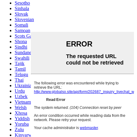
Sesotho
Sinhala
Slovak
Slovenian
Somali
Samoan
Scots Gaelic
Shona
Sindhi
Sundanese
Swahili
Tajik
Tamil
Telugu
Thai
Ukrainian
Urdu
Uzbek
Vietnamese
Welsh
Xhosa
Yiddish
Yoruba
Zulu
Kinyarwanda