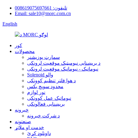
تلیفون: 008619075697661
Email: sale10@morc.com.cn
English
کور
محصولات
سمارټ پوزیشنر
د بریښنایی نیومیټیک موقعیت لرونکی
نیوماتیک - نیوماتیک موقعیت لرونکی
Solenoid والو
د هوا فلټر تنظیم کوونکی
محدود سویچ بکس
نور لوازم
نیوماتیک عمل کوونکی
بریښنایی فعالونکی
خبرونه
د شرکت خبرونه
صنعتونه
خدمت او ملاتړ
ډاونلوډ کړئ