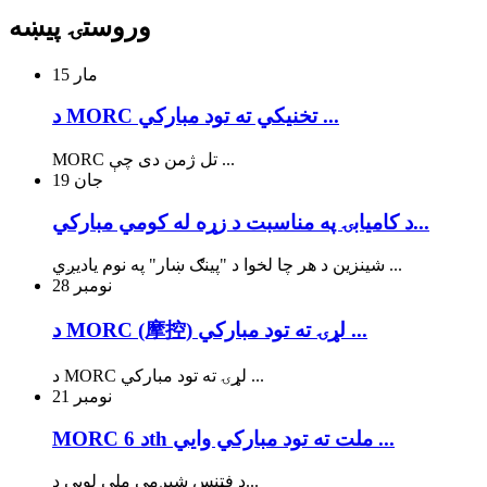
وروستۍ پیښه
مار
15
د MORC تخنیکي ته تود مبارکي ...
MORC تل ژمن دی چې ...
جان
19
د کاميابۍ په مناسبت د زړه له کومي مبارکي...
شینزین د هر چا لخوا د "پینګ ښار" په نوم یادیږي ...
نومبر
28
د MORC (摩控) لړۍ ته تود مبارکي ...
د MORC لړۍ ته تود مبارکي ...
نومبر
21
MORC د 6th ملت ته تود مبارکي وايي ...
د فټنس شپږمې ملي لوبې د...