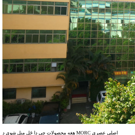
هغه محصولات چې دا ځل منل شوي د MORC اصلي عصري