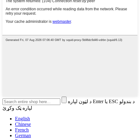
د لټون لپاره Enter یا ESC د بندولو
لپاره ټک وکړئ
English
Chinese
French
German