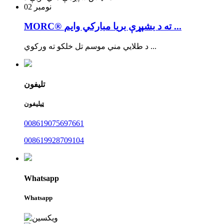
نومبر
02
MORC® ته د بشپړې بریا مبارکي وایم ...
د طلايي مني موسم تل خلکو ته ورکوي ...
تلیفون
ټیلیفون
008619075697661
008619928709104
Whatsapp
Whatsapp