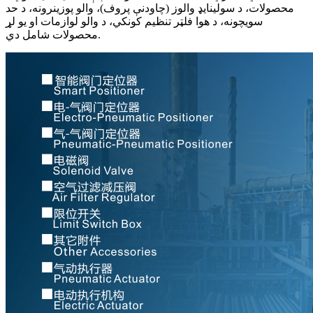
محصولات، د سولینایډ والوز (چاودنې پروف)، والو پوزینرونه، د حد
سویچونه، د هوا فلټر تنظیم کونکي، د والو لوازمات او یو لړ
محصولات شامل دي.