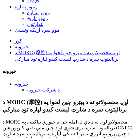
FAQs
زموږ په اړه
زموږ په اړه
زموږ تاریخ
نندارتون
موږ سره اړیکه ونیسئ
کور
خبرونه
د MORC (摩控) لړۍ محصولاتو ته د پیټرو چین لخوا په
بریالیتوب سره د شارټ لیست کیدو لپاره تود مبارکي
خبرونه
خبرونه
د شرکت خبرونه
د MORC (摩控) لړۍ محصولاتو ته د پیټرو چین لخوا په
بریالیتوب سره د شارټ لیست کیدو لپاره تود مبارکي
د MORC محصولاتو لړۍ ته د دې له امله چې د جیوري بیاکتنې په
بریالیتوب سره تیرې شوې او د چین ملي نفتي کارپوریشن (CNPC)
د چین پټرولیم انرژي نمبر 1 شبکې لپاره په بریالیتوب سره شارټ