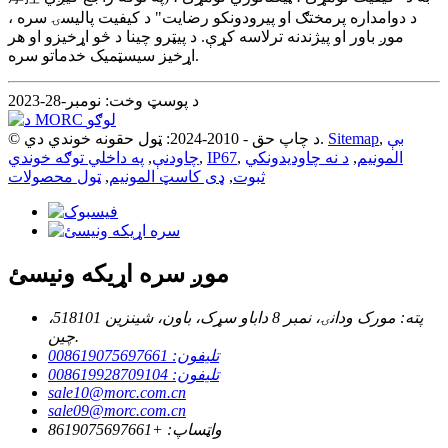
د دوامداره پرمختګ او پیرودونکو رضایت" د کیفیت پالیسۍ سره ،
موږ باور او پیژندنه ترلاسه کړې. د پیټرو چینا د څو اړخیزو او هر
اړخیز سیسټمیک خدماتو سره.
د پوسټ وخت: نومبر-28-2023
بې
,
Sitemap
© د چاپ حق - 2010-2024: ټول حقونه خوندي دي.
المونیم
,
د نه چاودیدونکي
,
IP67
,
چاودنې
,
په داخلي توګه خوندي
ثبوت
,
ډی کاسټ المونیم
,
ټول محصولات
موږ سره اړیکه ونیسئ
پته: مورک ودانۍ، نمبر 8 داباو سړک، باون، شینزین 518101،
چین.
تلیفون: 008619075697661
تلیفون: 008619928709104
sale10@morc.com.cn
sale09@morc.com.cn
واټساپ: +8619075697661