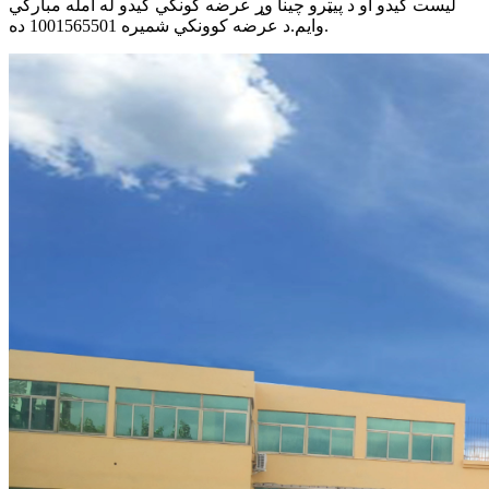
لیست کیدو او د پیټرو چینا وړ عرضه کونکي کیدو له امله مبارکي
وایم.د عرضه کوونکي شمیره 1001565501 ده.