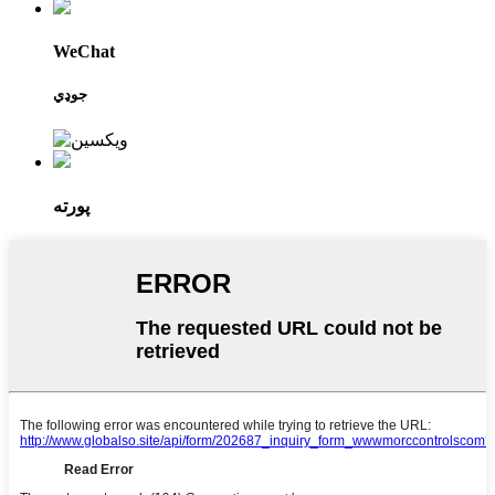
WeChat
جوډي
پورته